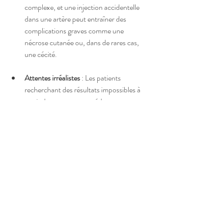
complexe, et une injection accidentelle 
dans une artère peut entraîner des 
complications graves comme une 
nécrose cutanée ou, dans de rares cas, 
une cécité.
Attentes irréalistes
 : Les patients 
recherchant des résultats impossibles à 
atteindre avec une procédure non 
chirurgicale doivent être orientés vers 
une rhinoplastie chirurgicale.
Cas particuliers nécessitant une évaluation 
approfondie :
Diabète mal contrôlé
 : Un contrôle 
glycémique optimal est nécessaire pour 
réduire les risques infectieux.