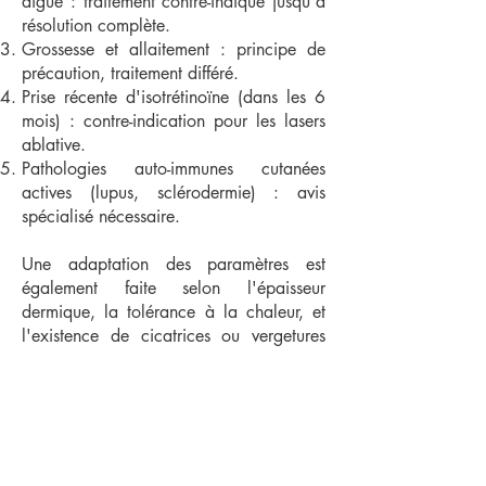
aiguë : traitement contre-indiqué jusqu'à
résolution complète.
Grossesse et allaitement : principe de
précaution, traitement différé.
Prise récente d'isotrétinoïne (dans les 6
mois) : contre-indication pour les lasers
ablative.
Pathologies auto-immunes cutanées
actives (lupus, sclérodermie) : avis
spécialisé nécessaire.
Une adaptation des paramètres est
également faite selon l'épaisseur
dermique, la tolérance à la chaleur, et
l'existence de cicatrices ou vergetures
anciennes.
Pour avoir plus d’information sur la
technique et l’indication, prenez rendez-
vous avec votre médecin au Centre Laser
Calliopé.