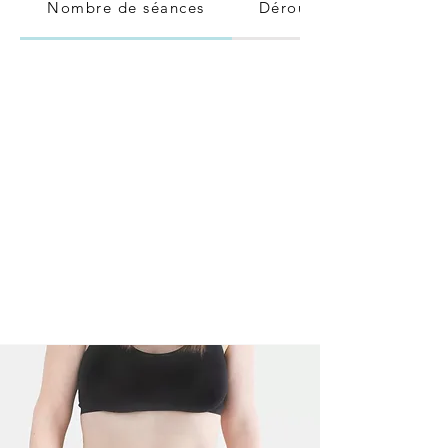
Nombre de séances
Déroulement d’une séa