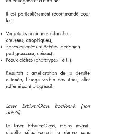
de collagène et d’élastine.
Il est particulièrement recommandé pour
les :
Vergetures anciennes (blanches,
creusées, atrophiques),
Zones cutanées relâchées (abdomen
post-grossesse, cuisses),
Peaux claires (phototypes I à III).
Résultats : amélioration de la densité
cutanée, lissage visible des stries, effet
raffermissant progressif.
Laser Erbium:Glass fractionné (non
ablatif)
Le laser Erbium:Glass, moins invasif,
chauffe sélectivement le derme sans