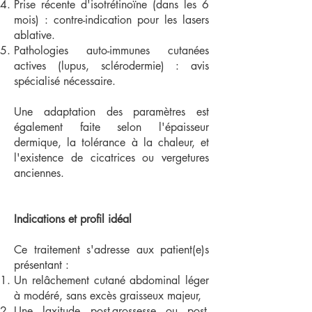
Prise récente d'isotrétinoïne (dans les 6
mois) : contre-indication pour les lasers
ablative.
Pathologies auto-immunes cutanées
actives (lupus, sclérodermie) : avis
spécialisé nécessaire.
Une adaptation des paramètres est
également faite selon l'épaisseur
dermique, la tolérance à la chaleur, et
l'existence de cicatrices ou vergetures
anciennes.
Indications et profil idéal
Ce traitement s'adresse aux patient(e)s
présentant :
Un relâchement cutané abdominal léger
à modéré, sans excès graisseux majeur,
Une laxitude post-grossesse ou post-