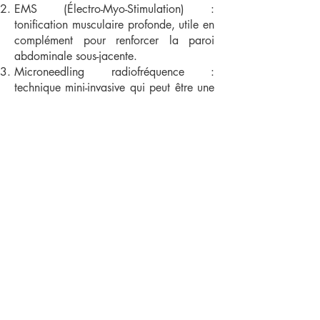
EMS (Électro-Myo-Stimulation) :
tonification musculaire profonde, utile en
complément pour renforcer la paroi
abdominale sous-jacente.
Microneedling radiofréquence :
technique mini-invasive qui peut être une
alternative douce au laser fractionné
chez les phototypes élevés ou en période
estivale.
Le choix se fait lors de la consultation
médicale, en fonction des objectifs, de
l’examen cutané et des contre-indications
éventuelles.