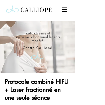
Relâchement
cutané
abdominal léger à
modéré
Centre
Calliopé
Protocole combiné HIFU
+ Laser fractionné en
une seule séance