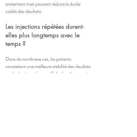
traitement mais peuvent réduire la durée 
visible des résultats.
Les injections répétées durent-
elles plus longtemps avec le 
temps ?
Dans de nombreux cas, les patients 
constatent une meilleure stabilité des résultats 
après plusieurs séances. Cela s’explique par :
le maintien progressif des volumes
l’adaptation personnalisée des produits 
au fil du temps
la régularité des retouches qui limite la 
perte complète du produit
l’amélioration globale de la qualité 
cutanée