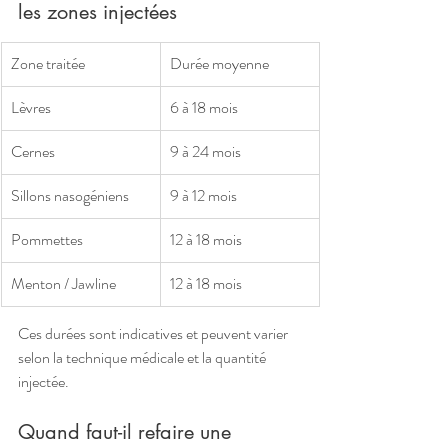
les zones injectées
Zone traitée
Durée moyenne
Lèvres
6 à 18 mois
Cernes
9 à 24 mois
Sillons nasogéniens
9 à 12 mois
Pommettes
12 à 18 mois
Menton / Jawline
12 à 18 mois
Ces durées sont indicatives et peuvent varier 
selon la technique médicale et la quantité 
injectée.
Quand faut-il refaire une 